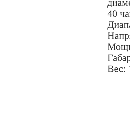
диам
40 ч
Диап
Напр
Мощн
Габа
Вес: 