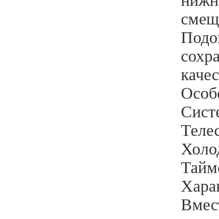
нижн
смещ
Подо
сохр
качес
Особ
Сист
Теле
Холо
Тайм
Хара
Вмест