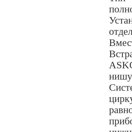
полн
Уста
отде
Вмес
Встр
ASKO
нишу
Сист
цирк
равн
приб