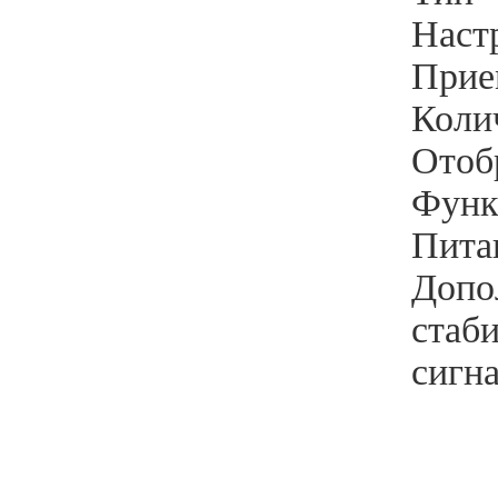
Настр
Прие
Коли
Отоб
Функ
Питан
Допо
стаб
сигна