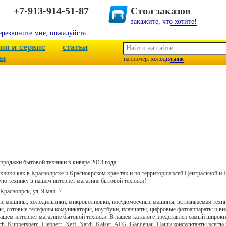
+7-913-914-51-87
Стол заказов
закажите, что хотите!
ерезвоните мне, пожалуйста
ия и сервис
статьи
ты
например:
холодильник
продажи бытовой техники в январе 2013 года.
ники как в Красноярске и Красноярском крае так и по территории всей Центральной и
вую технику в нашем интернет магазине бытовой техники!
расноярск, ул. 9 мая, 7.
ные машины, холодильники, микроволновки, посудомоечные машины, встраиваемая техн
ы, сотовые телефоны комуникаторы, ноутбуки, планшеты, цифровые фотоаппараты и вид
 нашем интернет магазине бытовой техники. В нашем каталоге представлен самый широ
sch, Kuppersberg, Liebherr, Neff, Nardi, Kaiser, AEG, Gaggenau. Наши консультанты всег