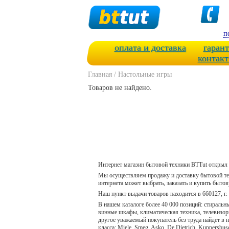
п
оплата и доставка
гарант
контак
Главная
/
Настольные игры
Товаров не найдено.
Интернет магазин бытовой техники BTTut открыл 
Мы осуществляем продажу и доставку бытовой тех
интернета может выбрать, заказать и купить быто
Наш пункт выдачи товаров находится в 660127, г. К
В нашем каталоге более 40 000 позиций: стираль
винные шкафы, климатическая техника, телевизор
другое уважаемый покупатель без труда найдет в
класса: Miele, Smeg, Asko, De Dietrich, Kuppersbu