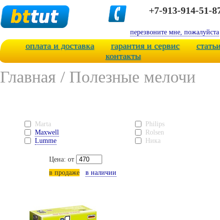
+7-913-914-51-8
перезвоните мне, пожалуйста
оплата и доставка
гарантия и сервис
стать
контакты
Главная
/
Полезные мелочи
Marta
Philips
Maxwell
Rolsen
Lumme
Ника
Цена: от
в продаже
в наличии