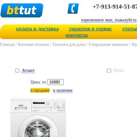
+7-913-914-51-8
перезвоните мне, пожалуйста
оплата и доставка
гарантия и сервис
стать
контакты
Главная
/
Бытовая техника
/
Техника для дома
/
Стиральные машины
/
Фр
Атлант
Midea
Цена: от
в продаже
в наличии