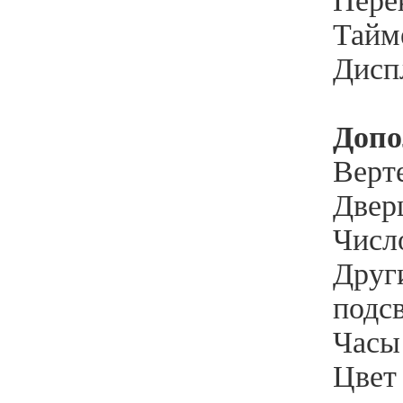
Пере
Тайме
Дисп
Допо
Верте
Двер
Число
Друг
подс
Часы 
Цвет