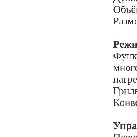
Объём
Разме
Реж
Функ
мног
нагре
Гриль
Конве
Упра