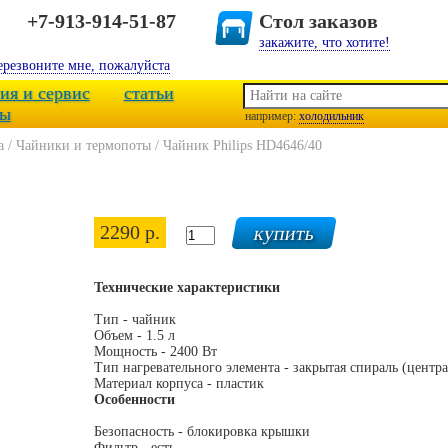
+7-913-914-51-87
Стол заказов
закажите, что хотите!
ерезвоните мне, пожалуйста
ия и сервис
статьи
ты
например:
холодильник
а
/
Чайники и термопоты
/
Чайник Philips HD4646/40
2290 р.
Технические характеристики
Тип - чайник
Объем - 1.5 л
Мощность - 2400 Вт
Тип нагревательного элемента - закрытая спираль (центр
Материал корпуса - пластик
Особенности
Безопасность - блокировка крышки
Фильтр - есть