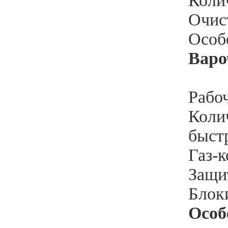
Колич
Очис
Особ
Варо
Рабоч
Колич
быстр
Газ-к
Защи
Блок
Особ