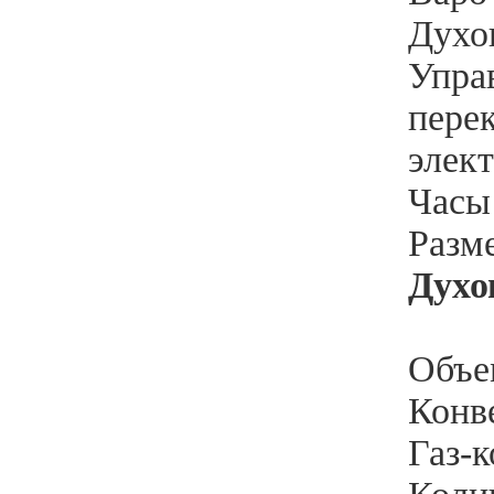
Духов
Упра
пере
элек
Часы 
Разм
Духо
Объем
Конве
Газ-к