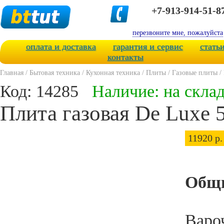
+7-913-914-51-8
перезвоните мне, пожалуйста
оплата и доставка
гарантия и сервис
стать
контакты
Главная
/
Бытовая техника
/
Кухонная техника
/
Плиты
/
Газовые плиты
/
Код: 14285
Наличие: на скла
Плита газовая De Luxe 
11920 р.
Общи
Вароч