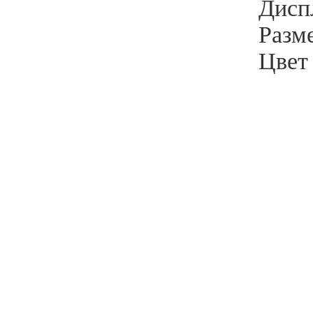
Диспл
Разм
Цвет