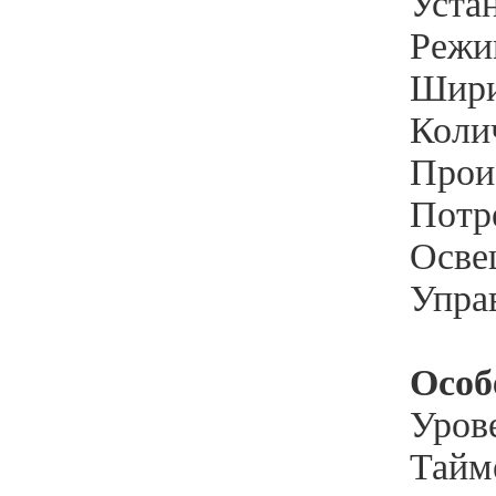
Уста
Режи
Шири
Колич
Произ
Потр
Осве
Упра
Особ
Уров
Тайме