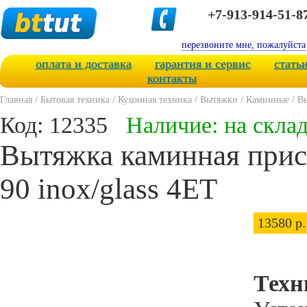
+7-913-914-51-8
перезвоните мне, пожалуйста
оплата и доставка
гарантия и сервис
стать
контакты
Главная
/
Бытовая техника
/
Кухонная техника
/
Вытяжки
/
Каминные
/
Вы
Код: 12335
Наличие: на скла
Вытяжка каминная прист
90 inox/glass 4ET
13580 р.
Техн