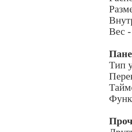
Разм
Внут
Вес -
Пане
Тип 
Пере
Тайме
Функ
Проч