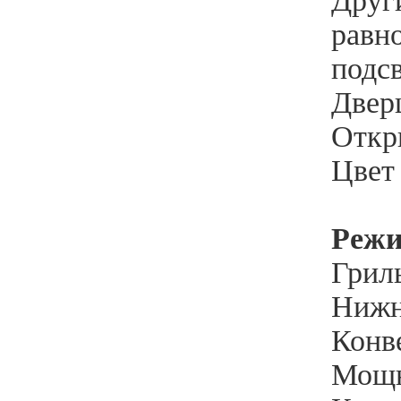
Друг
равн
подсв
Дверц
Откр
Цвет
Реж
Гриль
Нижн
Конве
Мощн