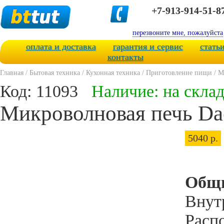
+7-913-914-51-8
перезвоните мне, пожалуйста
оплата и доставка
гарантия и сервис
стать
контакты
Главная
/
Бытовая техника
/
Кухонная техника
/
Приготовление пищи
/
М
Код: 11093
Наличие: на скла
Микроволновая печь D
5040 р.
Общи
Внут
Расп