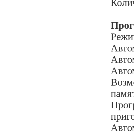
Коли
Про
Режи
Авто
Автом
Автом
Возм
памят
Прог
приго
Авто