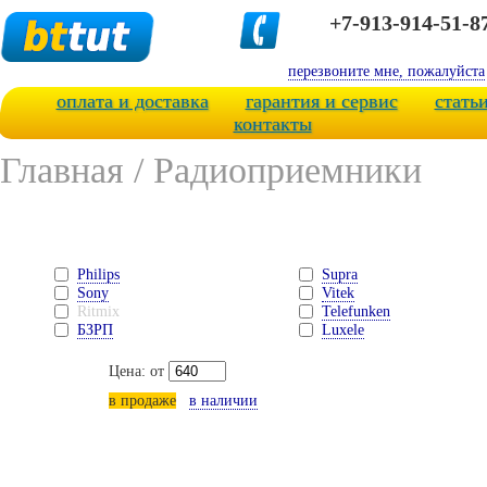
+7-913-914-51-8
перезвоните мне, пожалуйста
оплата и доставка
гарантия и сервис
стать
контакты
Главная
/
Радиоприемники
Philips
Supra
Sony
Vitek
Ritmix
Telefunken
БЗРП
Luxele
Цена: от
в продаже
в наличии